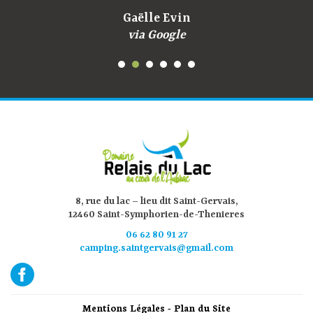
Gaëlle Evin
via Google
8, rue du lac – lieu dit Saint-Gervais,
12460 Saint-Symphorien-de-Thenieres
06 62 80 91 27
camping.saintgervais@gmail.com
Mentions Légales
-
Plan du Site