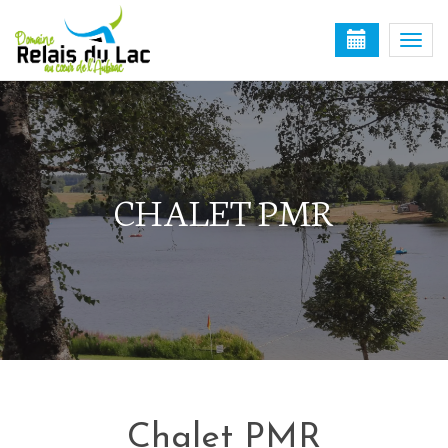
Togg
navi
CHALET PMR
Chalet PMR