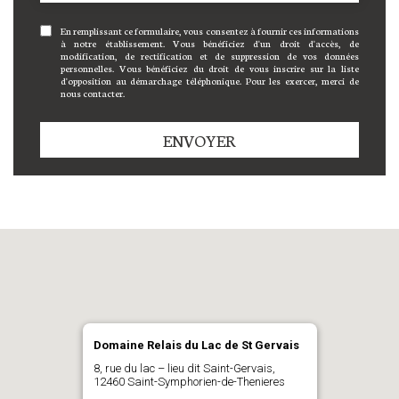
En remplissant ce formulaire, vous consentez à fournir ces informations
à notre établissement. Vous bénéficiez d'un droit d'accès, de
modification, de rectification et de suppression de vos données
personnelles. Vous bénéficiez du droit de vous inscrire sur la liste
d'opposition au démarchage téléphonique. Pour les exercer, merci de
nous contacter.
ENVOYER
Domaine Relais du Lac de St Gervais
8, rue du lac – lieu dit Saint-Gervais,
12460 Saint-Symphorien-de-Thenieres