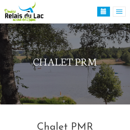
Togg
navi
CHALET PRM
Chalet PMR