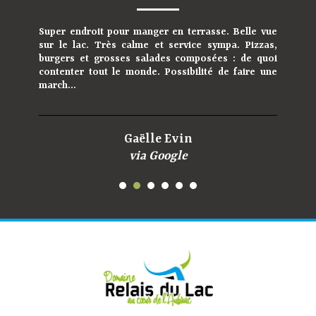
Super endroit pour manger en terrasse. Belle vue
Charmant petit camping, calme et bien ombragé.
sur le lac. Très calme et service sympa. Pizzas,
Accueil chaleureux. Le lac est juste à côté, tout
burgers et grosses salades composées : de quoi
comme le resto où on y mange super bien. On
contenter tout le monde. Possibilité de faire une
reviendra, c'est sûr !
march...
Martine Kr'vin
Gaëlle Evin
via Google
via Google
8, rue du lac – lieu dit Saint-Gervais,