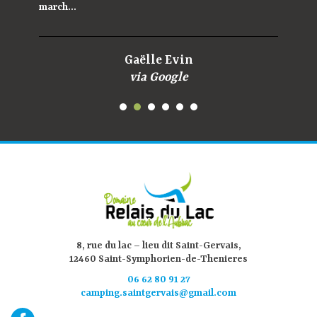
march...
Gaëlle Evin
via Google
8, rue du lac – lieu dit Saint-Gervais,
12460 Saint-Symphorien-de-Thenieres
06 62 80 91 27
camping.saintgervais@gmail.com