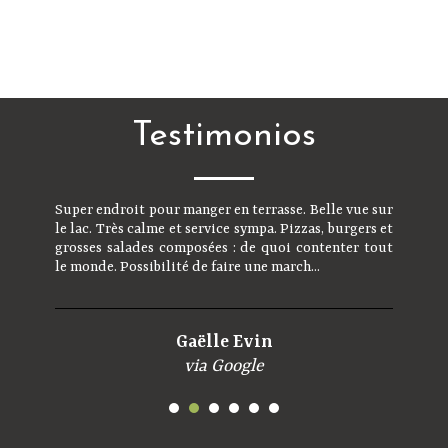
Testimonios
Super endroit pour manger en terrasse. Belle vue sur
Charmant petit camping, calme et bien ombragé.
le lac. Très calme et service sympa. Pizzas, burgers et
Accueil chaleureux. Le lac est juste à côté, tout
grosses salades composées : de quoi contenter tout
comme le resto où on y mange super bien. On
le monde. Possibilité de faire une march...
reviendra, c'est sûr !
Martine Kr'vin
Gaëlle Evin
via Google
via Google