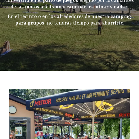
convertirá en el
patio de juegos
elegido por los amantes
de las
motos
,
ciclismo
y
caminar
,
caminar
y
nadar
.
En el recinto o en los alrededores de nuestro
camping
para grupos
, no tendrás tiempo para aburrirte.